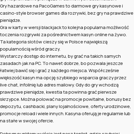
Gry hazardowe na PacoGames to darmowe gry kasynowe i
casino-style browser games dla rozrywki, bez gry na prawdziwe
pieniądze.
Gra w karty w wersji blackjack to kolejna popularna możliwość
toczenia rozgrywki za pośrednictwem kasyn online na żywo.
Ta kategoria slotów cieszy się w Polsce największą
popularnością wśród graczy.
Wystarczy dostęp do internetu, by grać na takich samych
zasadach jak na PC. To nawet dobrze, bo pozwala jeszcze
łatwiej bawić się i grać z każdego miejsca. Współcześnie
większość kasyn ma opcję szybkiego wsparcia graczy przez
live chat, infolinię lub adres mailowy. Gdy do gry wchodzą
prawdziwe pieniądze, kwestia ta powinna grać pierwsze
skrzypce. Można polować na promocje powitalne, bonusy bez
depozytu, cashbacki, plany lojalnościowe, oferty urodzinowe,
promocje reload i wiele innych. Kasyna oferują je regularnie lub
na stałe w swojej ofercie.
Dobrym punktem wyjścia jest nasz toplist, gdzie szybciej