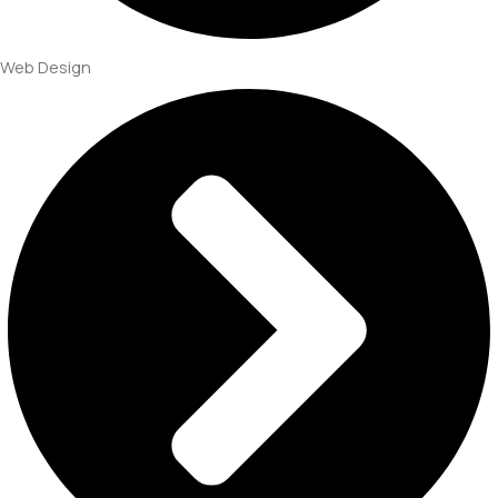
Web Design