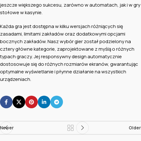
jeszcze większego sukcesu, zarówno w automatach, jak i w gry
stołowe w kasynie.
Każda gra jest dostępna w kilku wersjach różniących się
zasadami, limitami zakładów oraz dodatkowymi opcjami
bocznych zakładów. Nasz wybór gier został podzielony na
cztery główne kategorie, zaprojektowane z myślą o różnych
typach graczy. Jej responsywny design automatycznie
dostosowuje się do różnych rozmiarów ekranów, gwarantując
optymalne wyświetlanie i płynne działanie na wszystkich
urządzeniach.
Newer
Older