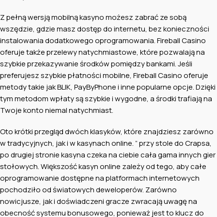
Z pełną wersją mobilną kasyno możesz zabrać ze sobą
wszędzie, gdzie masz dostęp do internetu, bez konieczności
instalowania dodatkowego oprogramowania. Fireball Casino
oferuje także przelewy natychmiastowe, które pozwalają na
szybkie przekazywanie środków pomiędzy bankami. Jeśli
preferujesz szybkie płatności mobilne, Fireball Casino oferuje
metody takie jak BLIK, PayByPhone i inne popularne opcje. Dzięki
tym metodom wpłaty są szybkie i wygodne, a środki trafiają na
Twoje konto niemal natychmiast.
Oto krótki przegląd dwóch klasyków, które znajdziesz zarówno
w tradycyjnych, jak i w kasynach online. ” przy stole do Crapsa,
po drugiej stronie kasyna czeka na ciebie cała gama innych gier
stołowych. Większość kasyn online zależy od tego, aby całe
oprogramowanie dostępne na platformach internetowych
pochodziło od światowych deweloperów. Zarówno
nowicjusze, jak i doświadczeni gracze zwracają uwagę na
obecność systemu bonusowego, ponieważ jest to klucz do