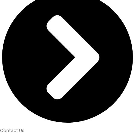
Contact Us