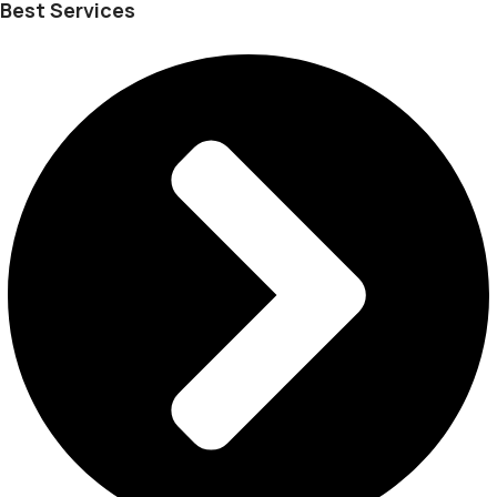
Best Services