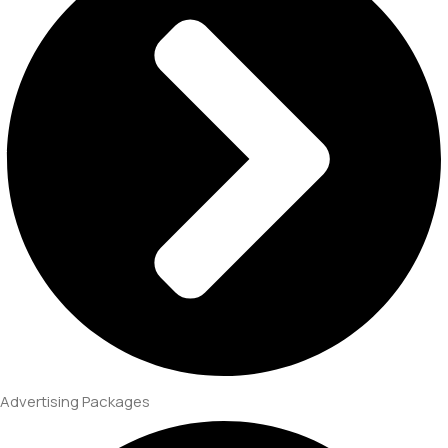
Advertising Packages