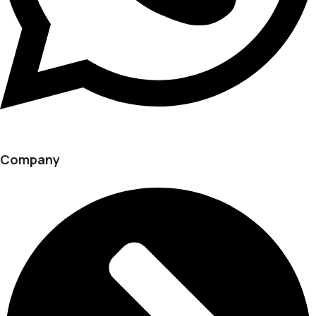
Company