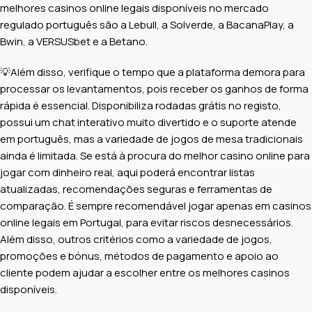
melhores casinos online legais disponíveis no mercado
regulado português são a Lebull, a Solverde, a BacanaPlay, a
Bwin, a VERSUSbet e a Betano.
💡Além disso, verifique o tempo que a plataforma demora para
processar os levantamentos, pois receber os ganhos de forma
rápida é essencial. Disponibiliza rodadas grátis no registo,
possui um chat interativo muito divertido e o suporte atende
em português, mas a variedade de jogos de mesa tradicionais
ainda é limitada. Se está à procura do melhor casino online para
jogar com dinheiro real, aqui poderá encontrar listas
atualizadas, recomendações seguras e ferramentas de
comparação. É sempre recomendável jogar apenas em casinos
online legais em Portugal, para evitar riscos desnecessários.
Além disso, outros critérios como a variedade de jogos,
promoções e bónus, métodos de pagamento e apoio ao
cliente podem ajudar a escolher entre os melhores casinos
disponíveis.