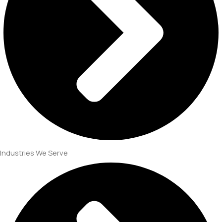
Industries We Serve