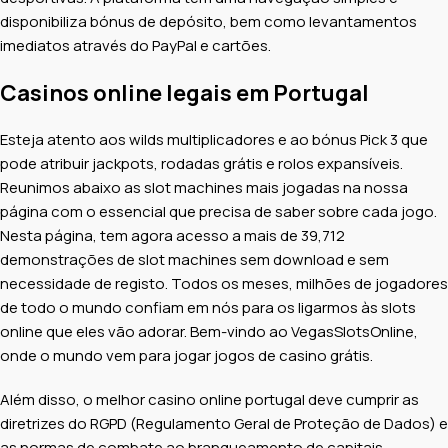
disponibiliza bónus de depósito, bem como levantamentos
imediatos através do PayPal e cartões.
Casinos online legais em Portugal
Esteja atento aos wilds multiplicadores e ao bónus Pick 3 que
pode atribuir jackpots, rodadas grátis e rolos expansíveis.
Reunimos abaixo as slot machines mais jogadas na nossa
página com o essencial que precisa de saber sobre cada jogo.
Nesta página, tem agora acesso a mais de 39,712
demonstrações de slot machines sem download e sem
necessidade de registo. Todos os meses, milhões de jogadores
de todo o mundo confiam em nós para os ligarmos às slots
online que eles vão adorar. Bem-vindo ao VegasSlotsOnline,
onde o mundo vem para jogar jogos de casino grátis.
Além disso, o melhor casino online portugal deve cumprir as
diretrizes do RGPD (Regulamento Geral de Proteção de Dados) e
as normas de combate ao branqueamento de capitais.