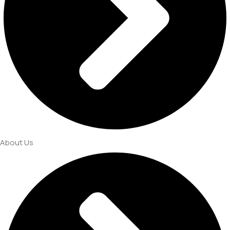
About Us