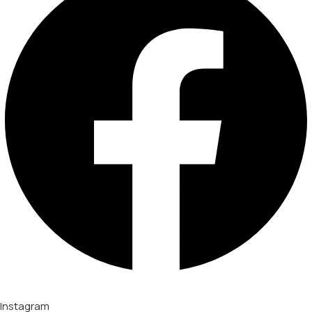
Instagram