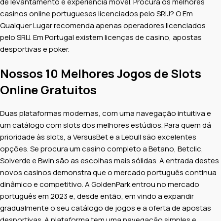
de levantamento e experiência móvel. Procura os melhores
casinos online portugueses licenciados pelo SRIJ? O Em
Qualquer Lugar recomenda apenas operadores licenciados
pelo SRIJ. Em Portugal existem licenças de casino, apostas
desportivas e poker.
Nossos 10 Melhores Jogos de Slots
Online Gratuitos
Duas plataformas modernas, com uma navegação intuitiva e
um catálogo com slots dos melhores estúdios. Para quem dá
prioridade às slots, a VersusBet e a Lebull são excelentes
opções. Se procura um casino completo a Betano, Betclic,
Solverde e Bwin são as escolhas mais sólidas. A entrada destes
novos casinos demonstra que o mercado português continua
dinâmico e competitivo. A GoldenPark entrou no mercado
português em 2023 e, desde então, em vindo a expandir
gradualmente o seu catálogo de jogos e a oferta de apostas
desportivas. A plataforma tem uma navegação simples e