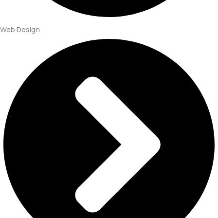
Web Design