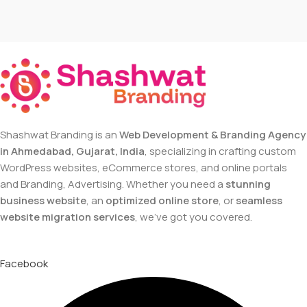
Shashwat Branding is an
Web Development & Branding Agency
in Ahmedabad, Gujarat, India
, specializing in crafting custom
WordPress websites, eCommerce stores, and online portals
and Branding, Advertising. Whether you need a
stunning
business website
, an
optimized online store
, or
seamless
website migration services
, we’ve got you covered.
Facebook