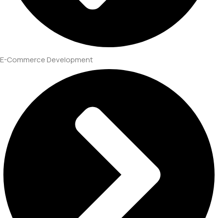
E-Commerce Development